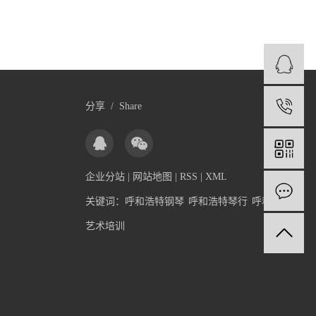
分享 / Share
1
1
企业分站
|
网站地图
|
RSS
|
XML
关键词：
呼和浩特钢琴
呼和浩特琴行
呼和浩特
艺术培训