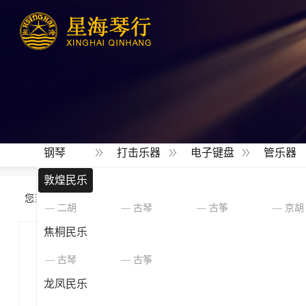
钢琴
打击乐器
电子键盘
管乐器
敦煌民乐
您当前的位置 ：
首 页
>
产品
>
敦煌民乐
二胡
古琴
古筝
京胡
焦桐民乐
古琴
古筝
龙凤民乐