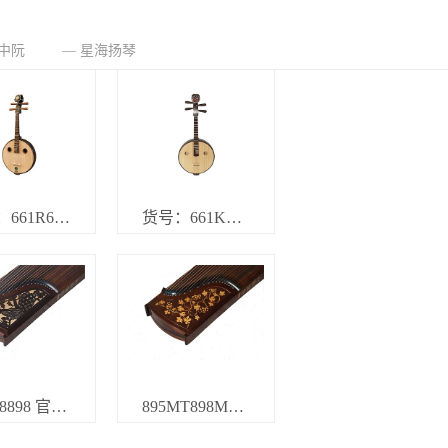
货号：402KK 品名规格：老红木402型彩螺钿饰扬琴 官网标价9780元
货号：629 品名规格：酸枝木小膛小三弦（京剧） 官网标价3100元
中阮
星海扬琴
货号：661R662R663R664R 品名规格：非洲紫檀木 嵌线品 如意首饰 （大阮 中阮 小阮 高音阮）官网标价2000 1660 1520 1520元
货号：661KKK 662KKK 663KKK品名规格：紫檀木嵌线品螭龙首饰 大阮中阮小阮 官网标价33400 30370 27330元
8895 8898 官网标价48610元
895MT898MT 官网标价21170元