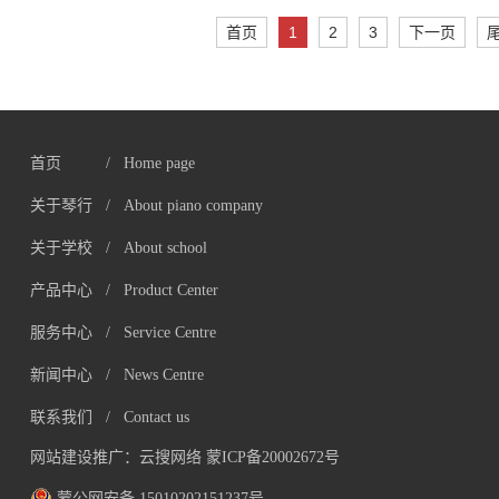
首页
1
2
3
下一页
首页
/ Home page
关于琴行
/ About piano company
关于学校
/ About school
产品中心
/ Product Center
服务中心
/ Service Centre
新闻中心
/ News Centre
联系我们
/ Contact us
网站建设推广：
云搜网络
蒙ICP备20002672号
蒙公网安备 15010202151237号