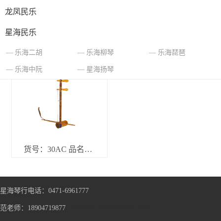
龙凤民乐
星海民乐
货号：35C 34C 33C 品名规格：金字级（二簧）京胡 银字级（二簧）京胡 铜字级（二簧）京胡 官网标价2320 1540 1040
货号：32A 32C品名规格：优字级京胡（西皮） 优字级京胡（二簧） 官网标价520元
乐海二胡
乐海柳琴
乐海琵琶
乐海中阮
星海扬琴
货号：30AC 品名规格：传字级京胡 官网标价280元
星海琴行电话：0471-6961777
范老师：18904719877
呼和浩特钢琴
呼和浩特琴行