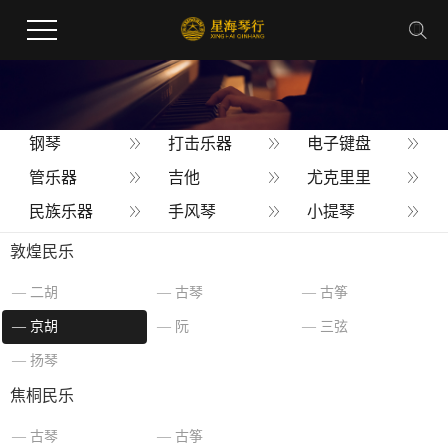
钢琴
打击乐器
电子键盘
管乐器
吉他
尤克里里
民族乐器
手风琴
小提琴
乐器配件
敦煌民乐
二胡
古琴
古筝
您当前的位置 ：
首 页
>
产品
>
京胡
京胡
阮
三弦
扬琴
焦桐民乐
古琴
古筝