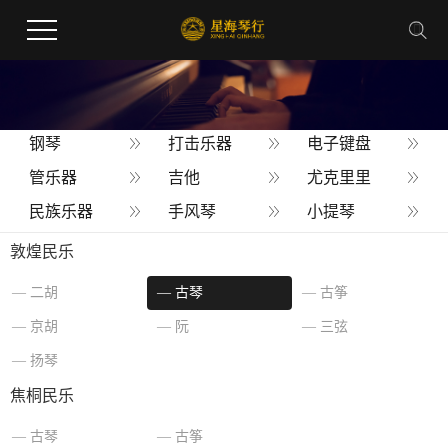
钢琴
打击乐器
电子键盘
管乐器
吉他
尤克里里
民族乐器
手风琴
小提琴
乐器配件
敦煌民乐
二胡
古琴
古筝
您当前的位置 ：
首 页
>
产品
>
古琴
京胡
阮
三弦
扬琴
焦桐民乐
古琴
古筝