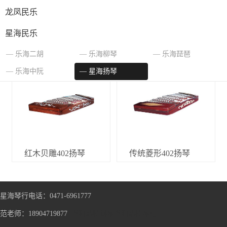
龙凤民乐
星海民乐
紫檀浮雕402扬琴
紫檀贝雕402扬琴
乐海二胡
乐海柳琴
乐海琵琶
乐海中阮
星海扬琴
红木贝雕402扬琴
传统菱形402扬琴
星海琴行电话：0471-6961777
范老师：18904719877
呼和浩特钢琴
呼和浩特琴行