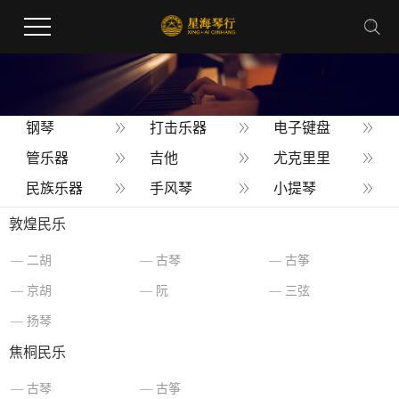
钢琴
打击乐器
电子键盘
管乐器
吉他
尤克里里
民族乐器
手风琴
小提琴
乐器配件
敦煌民乐
二胡
古琴
古筝
您当前的位置 ：
首 页
>
产品
>
星海扬琴
京胡
阮
三弦
扬琴
焦桐民乐
古琴
古筝