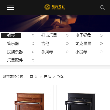
钢琴
打击乐器
电子键盘
管乐器
吉他
尤克里里
民族乐器
手风琴
小提琴
乐器配件
您当前的位置 ：
首 页
>
产品
>
钢琴